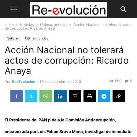
Inicio
Noticias
Últimas noticias
Acción Nacional no tolerará actos
de corrupción: Ricardo Anaya
Noticias
Últimas noticias
Acción Nacional no tolerará
actos de corrupción: Ricardo
Anaya
860
0
Por
Re-Evolución
-
17 de diciembre de 2015
El Presidente del PAN pide a la Comisión Anticorrupción,
encabezada por Luis Felipe Bravo Mena, investigar de inmediato