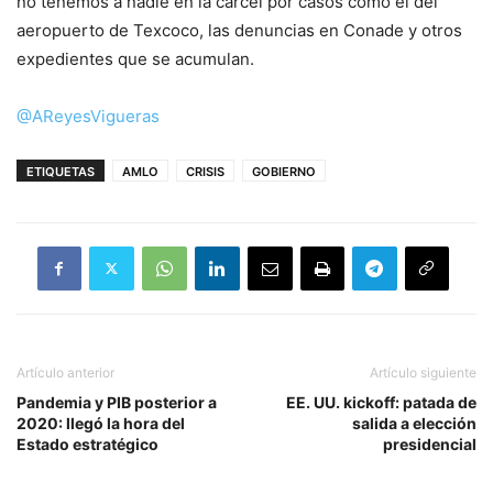
no tenemos a nadie en la cárcel por casos como el del
aeropuerto de Texcoco, las denuncias en Conade y otros
expedientes que se acumulan.
@AReyesVigueras
ETIQUETAS
AMLO
CRISIS
GOBIERNO
Artículo anterior
Artículo siguiente
Pandemia y PIB posterior a
EE. UU. kickoff: patada de
2020: llegó la hora del
salida a elección
Estado estratégico
presidencial