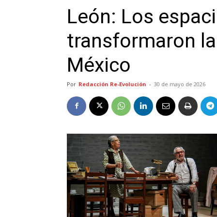
León: Los espaci
transformaron la
México
Por
Redacción Re-Evolución
-
30 de mayo de 2026