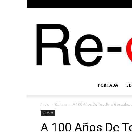
PORTADA
ED
Inicio
Cultura
A 100 Años De Teodoro González de
Cultura
A 100 Años De T