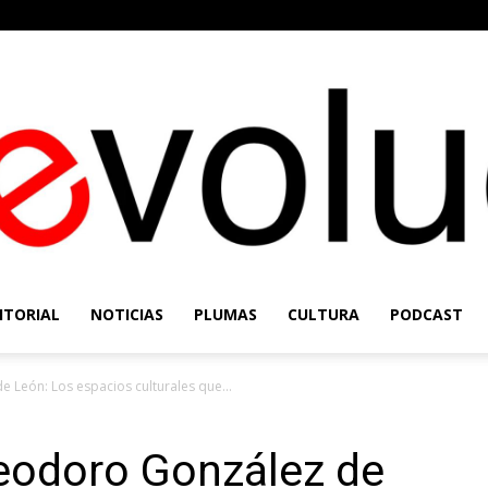
ITORIAL
NOTICIAS
PLUMAS
CULTURA
PODCAST
Re-
 León: Los espacios culturales que...
eodoro González de
Evolución