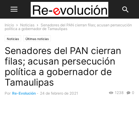
Inicio
Noticias
Senadores del PAN cierran filas; acusan persecución
política a gobernador de Tamaulipas
Noticias
Últimas noticias
Senadores del PAN cierran
filas; acusan persecución
política a gobernador de
Tamaulipas
1238
0
Por
Re-Evolución
-
24 de febrero de 2021