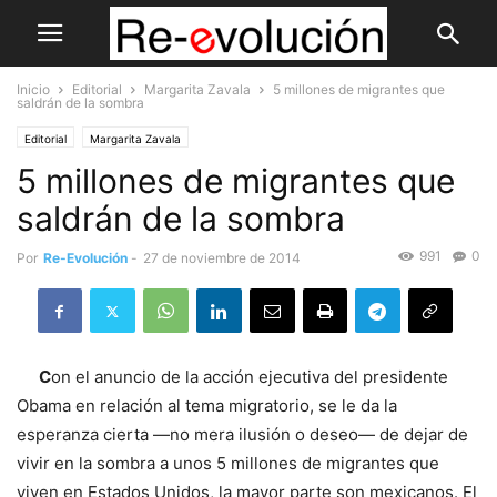
Inicio
Editorial
Margarita Zavala
5 millones de migrantes que
saldrán de la sombra
Editorial
Margarita Zavala
5 millones de migrantes que
saldrán de la sombra
991
0
Por
Re-Evolución
-
27 de noviembre de 2014
C
on el anuncio de la acción ejecutiva del presidente
Obama en relación al tema migratorio, se le da la
esperanza cierta —no mera ilusión o deseo— de dejar de
vivir en la sombra a unos 5 millones de migrantes que
viven en Estados Unidos, la mayor parte son mexicanos. El