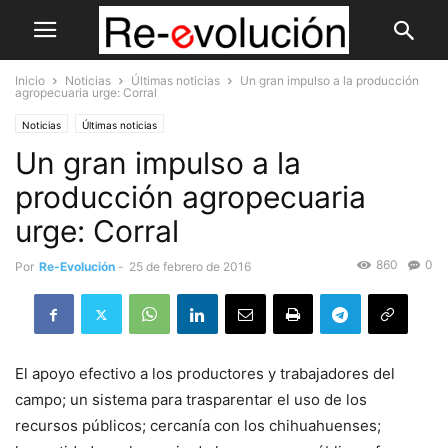
Inicio
Noticias
Últimas noticias
Un gran impulso a la producción
agropecuaria urge: Corral
Noticias
Últimas noticias
Un gran impulso a la
producción agropecuaria
urge: Corral
860
0
Por
Re-Evolución
-
25 de febrero de 2016
El apoyo efectivo a los productores y trabajadores del
campo; un sistema para trasparentar el uso de los
recursos públicos; cercanía con los chihuahuenses;