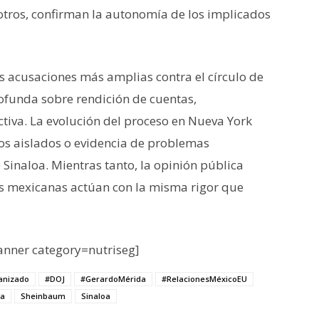
 otros, confirman la autonomía de los implicados
as acusaciones más amplias contra el círculo de
ofunda sobre rendición de cuentas,
ctiva. La evolución del proceso en Nueva York
tos aislados o evidencia de problemas
de Sinaloa. Mientras tanto, la opinión pública
nes mexicanas actúan con la misma rigor que
nner category=nutriseg]
anizado
#DOJ
#GerardoMérida
#RelacionesMéxicoEU
ca
Sheinbaum
Sinaloa