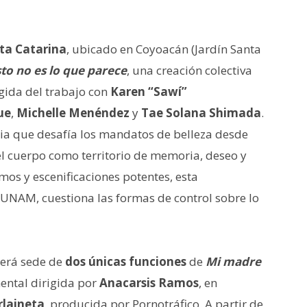
ta Catarina
, ubicado en Coyoacán (Jardín Santa
to no es lo que parece
, una creación colectiva
rgida del trabajo con
Karen “Sawí”
ue
,
Michelle Menéndez
y
Tae Solana Shimada
.
cia que desafía los mandatos de belleza desde
l cuerpo como territorio de memoria, deseo y
imos y escenificaciones potentes, esta
UNAM, cuestiona las formas de control sobre lo
erá sede de
dos únicas funciones
de
Mi madre
ental dirigida por
Anacarsis Ramos
, en
rlaineta
, producida por Pornotráfico. A partir de