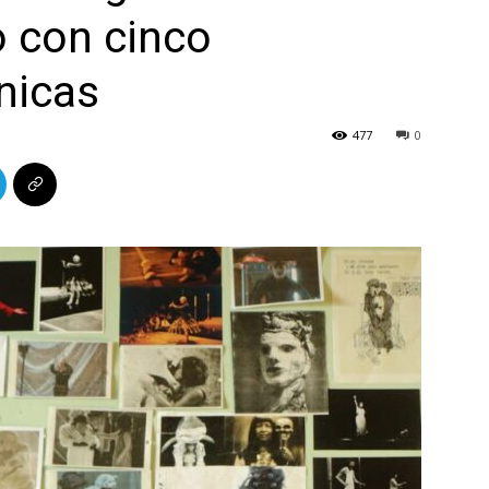
o con cinco
nicas
477
0