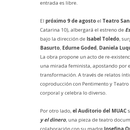
entrada es libre.
El
próximo 9 de agosto
el
Teatro San
Catarina 10), albergará el estreno de
Es
bajo la dirección de
Isabel Toledo
, su
Basurto
,
Edurne Goded
,
Daniela Luq
La obra propone un acto de re-existen
una mirada feminista, apostando por e
transformación. A través de relatos ínt
coproducción con Pentimento y Teatro 
corporal y celebra lo diverso.
Por otro lado,
el Auditorio del MUAC
s
y el dinero
, una pieza de teatro docum
colaboración con su madre
Josefina O