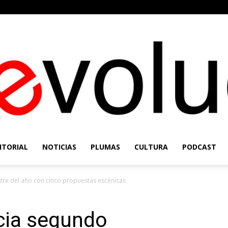
ITORIAL
NOTICIAS
PLUMAS
CULTURA
PODCAST
Re-
re del año con cinco propuestas escénicas
cia segundo
Evolución