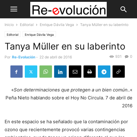
Inicio
Editorial
Enrique Dávila Vega
Tanya Müller en su laberinto
Editorial
Enrique Dávila Vega
Tanya Müller en su laberinto
931
0
Por
Re-Evolución
-
22 de abril de 2016
«
Son determinaciones que protegen a un bien común..
«
Peña Nieto hablando sobre el Hoy No Circula. 7 de abril de
2016
En este espacio se ha señalado que la contaminación por
ozono que recientemente provocó varias contingencias