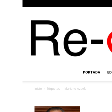
PORTADA
ED
Inicio
Etiquetas
Mariano Azuela
Etiqueta: Mariano Azue