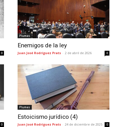
Plumas
Enemigos de la ley
Juan José Rodríguez Prats
-
2 de abril de 2026
0
0
Plumas
Estoicismo jurídico (4)
Juan José Rodríguez Prats
-
24 de diciembre de 2025
0
0