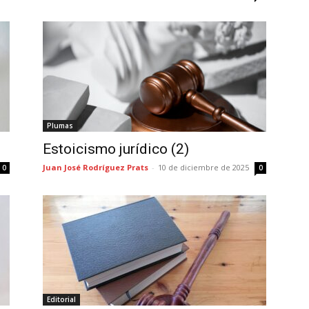
Plumas
Estoicismo jurídico (2)
Juan José Rodríguez Prats
-
10 de diciembre de 2025
0
0
Editorial