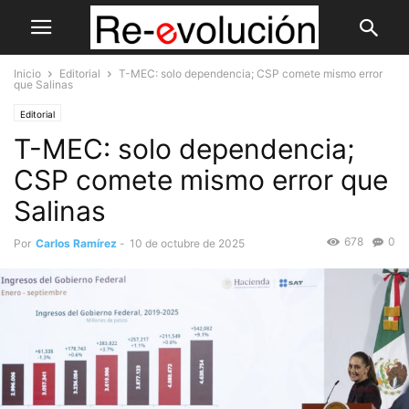
Inicio
Editorial
T-MEC: solo dependencia; CSP comete mismo error
que Salinas
Editorial
T-MEC: solo dependencia;
CSP comete mismo error que
Salinas
678
0
Por
Carlos Ramírez
-
10 de octubre de 2025