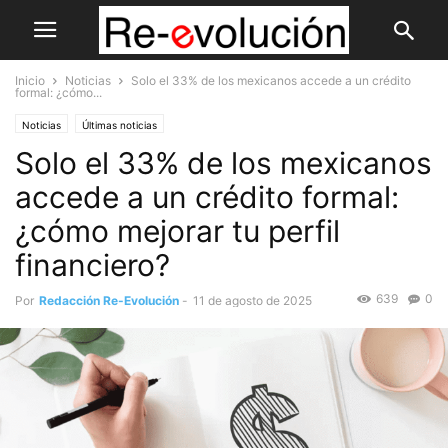
Inicio
Noticias
Solo el 33% de los mexicanos accede a un crédito
formal: ¿cómo...
Noticias
Últimas noticias
Solo el 33% de los mexicanos
accede a un crédito formal:
¿cómo mejorar tu perfil
financiero?
639
0
Por
Redacción Re-Evolución
-
11 de agosto de 2025