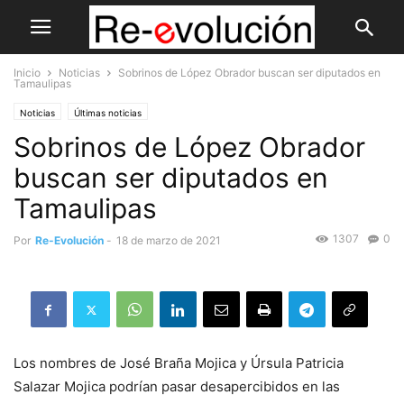
Inicio
Noticias
Sobrinos de López Obrador buscan ser diputados en
Tamaulipas
Noticias
Últimas noticias
Sobrinos de López Obrador
buscan ser diputados en
Tamaulipas
1307
0
Por
Re-Evolución
-
18 de marzo de 2021
Los nombres de José Braña Mojica y Úrsula Patricia
Salazar Mojica podrían pasar desapercibidos en las