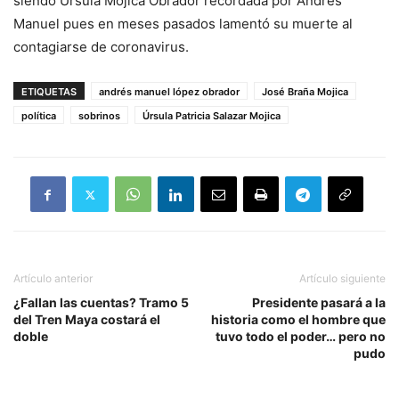
siendo Úrsula Mojica Obrador recordada por Andrés
Manuel pues en meses pasados lamentó su muerte al
contagiarse de coronavirus.
ETIQUETAS
andrés manuel lópez obrador
José Braña Mojica
política
sobrinos
Úrsula Patricia Salazar Mojica
Artículo anterior
Artículo siguiente
¿Fallan las cuentas? Tramo 5
Presidente pasará a la
del Tren Maya costará el
historia como el hombre que
doble
tuvo todo el poder… pero no
pudo