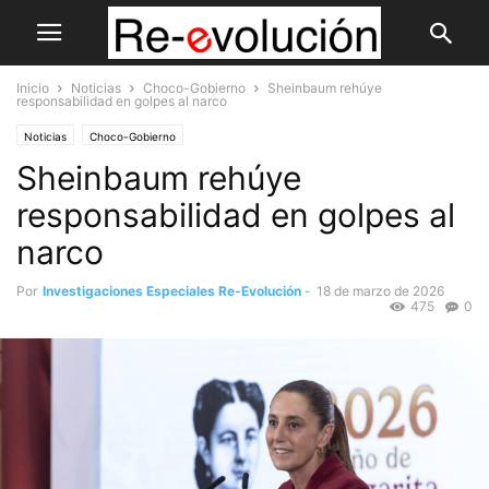
Inicio
Noticias
Choco-Gobierno
Sheinbaum rehúye
responsabilidad en golpes al narco
Noticias
Choco-Gobierno
Sheinbaum rehúye
responsabilidad en golpes al
narco
Por
Investigaciones Especiales Re-Evolución
-
18 de marzo de 2026
475
0