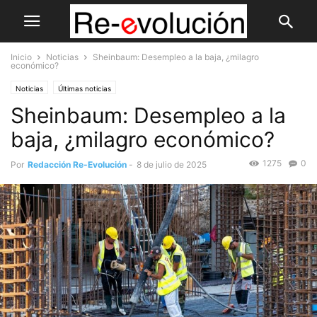
Inicio
Noticias
Sheinbaum: Desempleo a la baja, ¿milagro
económico?
Noticias
Últimas noticias
Sheinbaum: Desempleo a la
baja, ¿milagro económico?
1275
0
Por
Redacción Re-Evolución
-
8 de julio de 2025