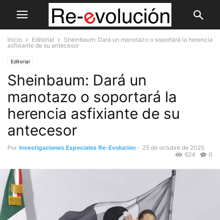
Inicio
Editorial
Sheinbaum: Dará un manotazo o soportará la herencia
asfixiante de su antecesor
Editorial
Sheinbaum: Dará un
manotazo o soportará la
herencia asfixiante de su
antecesor
Por
Investigaciones Especiales Re-Evolución
-
25 de octubre de 2025
624
0