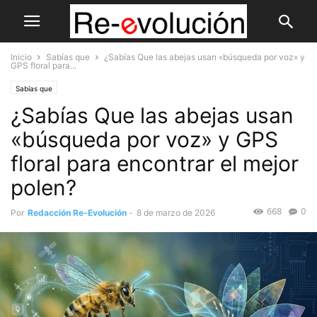
Inicio
Sabías que
¿Sabías Que las abejas usan «búsqueda por voz» y
GPS floral para...
Sabías que
¿Sabías Que las abejas usan
«búsqueda por voz» y GPS
floral para encontrar el mejor
polen?
668
0
Por
Redacción Re-Evolución
-
8 de marzo de 2026