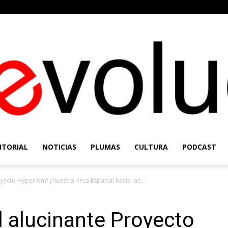
ITORIAL
NOTICIAS
PLUMAS
CULTURA
PODCAST
Re-
yecto Hyperion?: ¡Nuestra Arca Espacial hacia las...
l alucinante Proyecto
Evolución