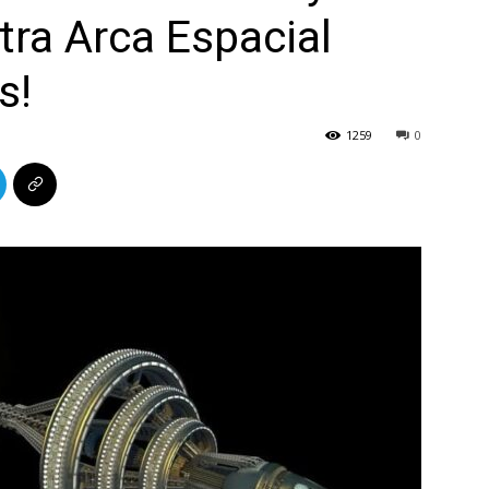
tra Arca Espacial
s!
1259
0