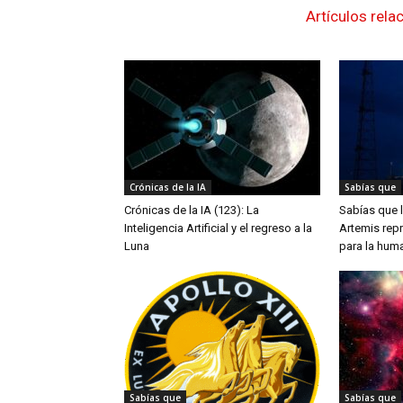
Artículos rela
Crónicas de la IA
Sabías que
Crónicas de la IA (123): La
Sabías que 
Inteligencia Artificial y el regreso a la
Artemis repr
Luna
para la hum
Sabías que
Sabías que