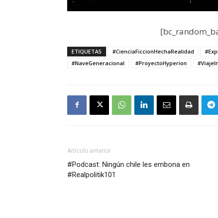
[bc_random_ba
ETIQUETAS
#CienciaFiccionHechaRealidad
#Exp
#NaveGeneracional
#ProyectoHyperion
#ViajeI
Artículo anterior
#Podcast: Ningún chile les embona en
#Realpolitik101