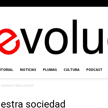
ITORIAL
NOTICIAS
PLUMAS
CULTURA
PODCAST
Re-
d tenemos “ideas zombie”
uestra sociedad
Evolución