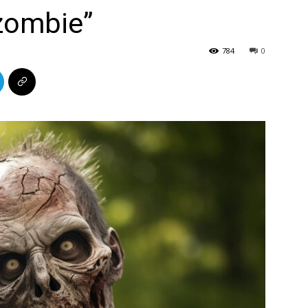
zombie”
784
0