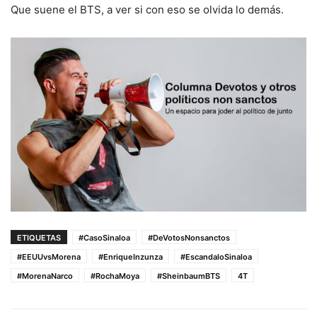
Que suene el BTS, a ver si con eso se olvida lo demás.
ETIQUETAS
#CasoSinaloa
#DeVotosNonsanctos
#EEUUvsMorena
#EnriqueInzunza
#EscandaloSinaloa
#MorenaNarco
#RochaMoya
#SheinbaumBTS
4T