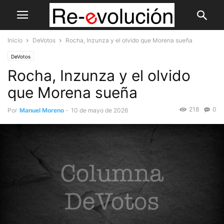
Inicio
DeVotos
Rocha, Inzunza y el olvido que Morena sueña
DeVotos
Rocha, Inzunza y el olvido
que Morena sueña
218
0
Por
Manuel Moreno
-
10 de mayo de 2026