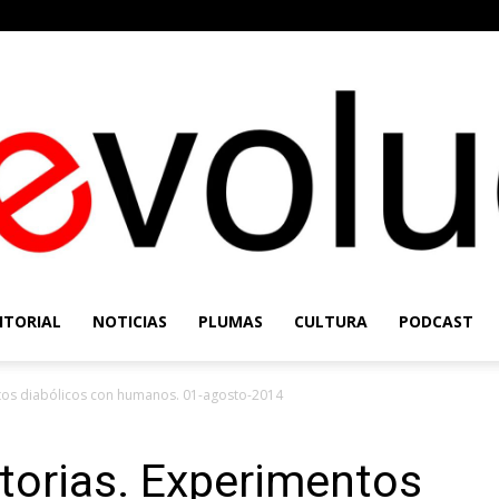
ITORIAL
NOTICIAS
PLUMAS
CULTURA
PODCAST
Re-
ntos diabólicos con humanos. 01-agosto-2014
storias. Experimentos
Evolución