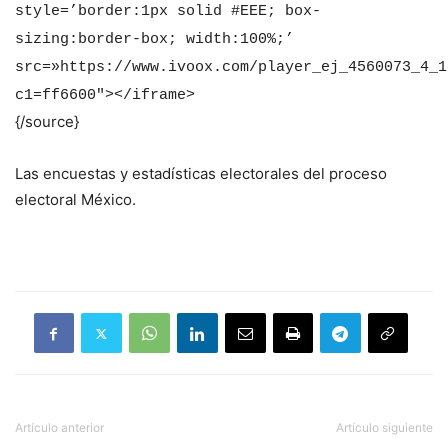
style=’border:1px solid #EEE; box-
sizing:border-box; width:100%;’
src=»https://www.ivoox.com/player_ej_4560073_4_1
c1=ff6600″></iframe>
{/source}
Las encuestas y estadísticas electorales del proceso
electoral México.
Artículo anterior
Artículo siguiente