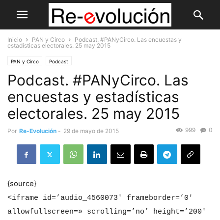
Inicio
PAN y Circo
Podcast. #PANyCirco. Las encuestas y
estadísticas electorales. 25 may 2015
PAN y Circo
Podcast
Podcast. #PANyCirco. Las
encuestas y estadísticas
electorales. 25 may 2015
999
0
Por
Re-Evolución
-
29 de mayo de 2015
{source}
<iframe id=’audio_4560073′ frameborder=’0′
allowfullscreen=» scrolling=’no’ height=’200′