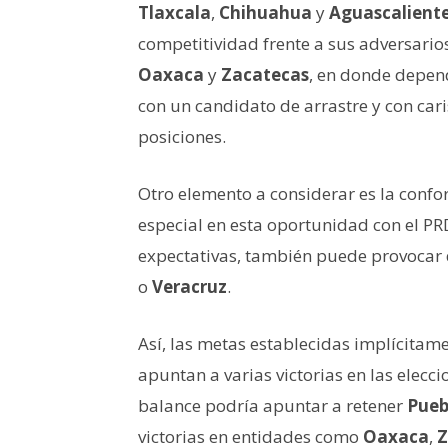
Tlaxcala
,
Chihuahua
y
Aguascalient
competitividad frente a sus adversarios
Oaxaca
y
Zacatecas
, en donde depen
con un candidato de arrastre y con ca
posiciones.
Otro elemento a considerar es la confo
especial en esta oportunidad con el PRD
expectativas, también puede provocar 
o
Veracruz
.
Así, las metas establecidas implícitame
apuntan a varias victorias en las eleccio
balance podría apuntar a retener
Pueb
victorias en entidades como
Oaxaca
,
Z