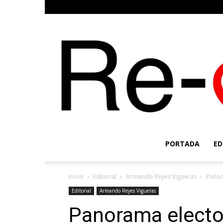
PORTADA
ED
Inicio
Editorial
Armando Reyes Vigueras
Panor
Editorial
Armando Reyes Vigueras
Panorama elector