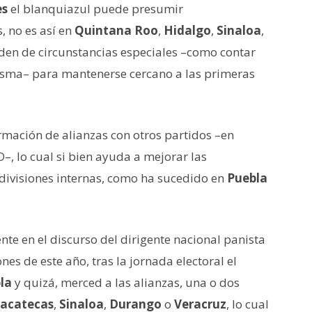
es
el blanquiazul puede presumir
, no es así en
Quintana Roo
,
Hidalgo
,
Sinaloa
,
den de circunstancias especiales –como contar
risma– para mantenerse cercano a las primeras
rmación de alianzas con otros partidos –en
–, lo cual si bien ayuda a mejorar las
divisiones internas, como ha sucedido en
Puebla
nte en el discurso del dirigente nacional panista
nes de este año, tras la jornada electoral el
la
y quizá, merced a las alianzas, una o dos
acatecas
,
Sinaloa
,
Durango
o
Veracruz
, lo cual