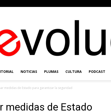
ITORIAL
NOTICIAS
PLUMAS
CULTURA
PODCAST
Re-
ar medidas de Estado para garantizar la seguridad
r medidas de Estado
Evolución