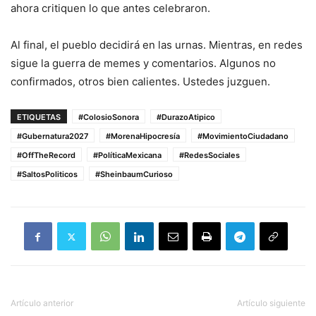
ahora critiquen lo que antes celebraron.
Al final, el pueblo decidirá en las urnas. Mientras, en redes
sigue la guerra de memes y comentarios. Algunos no
confirmados, otros bien calientes. Ustedes juzguen.
ETIQUETAS
#ColosioSonora
#DurazoAtipico
#Gubernatura2027
#MorenaHipocresía
#MovimientoCiudadano
#OffTheRecord
#PolíticaMexicana
#RedesSociales
#SaltosPoliticos
#SheinbaumCurioso
Artículo anterior
Artículo siguiente