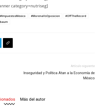
nner category=nutriseg]
#ImpuestosMexico
#MorenaVsOposicion
#OffTheRecord
nbaum
Artículo siguiente
Inseguridad y Política Atan a la Economía de
México
cionados
Más del autor