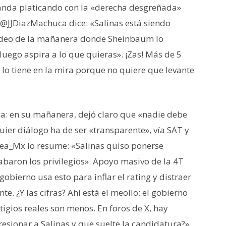
anda platicando con la «derecha desgreñada»
e @JJDiazMachuca dice: «Salinas está siendo
ideo de la mañanera donde Sheinbaum lo
uego aspira a lo que quieras». ¡Zas! Más de 5
 lo tiene en la mira porque no quiere que levante
ca: en su mañanera, dejó claro que «nadie debe
uier diálogo ha de ser «transparente», vía SAT y
nea_Mx lo resume: «Salinas quiso ponerse
abaron los privilegios». Apoyo masivo de la 4T
obierno usa esto para inflar el rating y distraer
e. ¿Y las cifras? Ahí está el meollo: el gobierno
tigios reales son menos. En foros de X, hay
resionar a Salinas y que suelte la candidatura?»