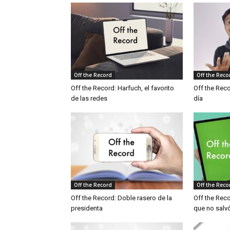
Off the Record
Off the Reco
Off the Record: Harfuch, el favorito
Off the Rec
de las redes
día
Off the Record
Off the Reco
Off the Record: Doble rasero de la
Off the Reco
presidenta
que no salv