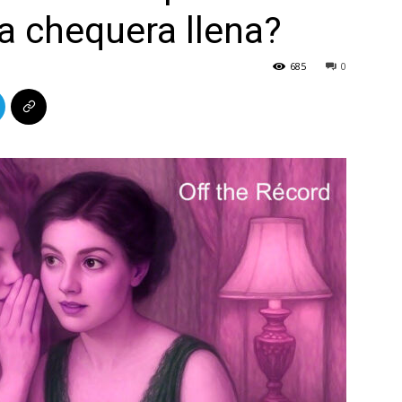
a chequera llena?
685
0