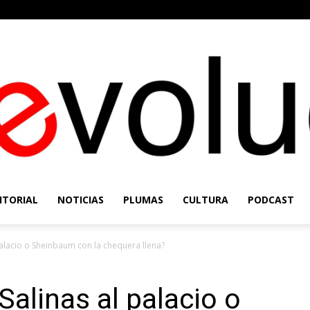
ITORIAL
NOTICIAS
PLUMAS
CULTURA
PODCAST
Re-
palacio o Sheinbaum con la chequera llena?
Salinas al palacio o
Evolución