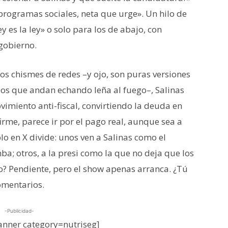
rogramas sociales, neta que urge». Un hilo de
y es la ley» o solo para los de abajo, con
gobierno.
los chismes de redes –y ojo, son puras versiones
os que andan echando leña al fuego–, Salinas
vimiento anti-fiscal, convirtiendo la deuda en
rme, parece ir por el pago real, aunque sea a
eblo en X divide: unos ven a Salinas como el
; otros, a la presi como la que no deja que los
cto? Pendiente, pero el show apenas arranca. ¿Tú
comentarios.
-Publicidad-
nner category=nutriseg]