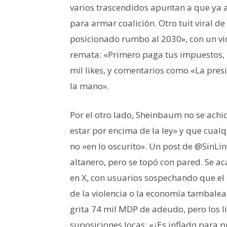
varios trascendidos apuntan a que ya 
para armar coalición. Otro tuit viral d
posicionado rumbo al 2030», con un v
remata: «Primero paga tus impuestos, l
mil likes, y comentarios como «La presi
la mano».
Por el otro lado, Sheinbaum no se achi
estar por encima de la ley» y que cualq
no «en lo oscurito». Un post de @SinLi
altanero, pero se topó con pared. Se ac
en X, con usuarios sospechando que el g
de la violencia o la economía tambaleant
grita 74 mil MDP de adeudo, pero los li
suposiciones locas: «¿Es inflado para p