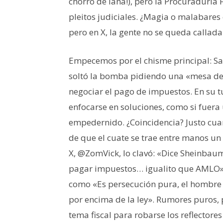
chorro de lana!), pero la Procuraduría
pleitos judiciales. ¿Magia o malabares
pero en X, la gente no se queda callad
Empecemos por el chisme principal: Sali
soltó la bomba pidiendo una «mesa d
negociar el pago de impuestos. En su t
enfocarse en soluciones, como si fuer
empedernido. ¿Coincidencia? Justo cu
de que el cuate se trae entre manos un
X, @ZomVick, lo clavó: «Dice Sheinbaum
pagar impuestos… igualito que AMLO». ¡J
como «Es persecución pura, el hombre 
por encima de la ley». Rumores puros, p
tema fiscal para robarse los reflectore