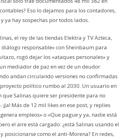
 Fiscal solo trae documentados 48 mil 382 en
 contables? Eso lo dejamos para los contadores,
a y ya hay sospechas por todos lados.
nas, el rey de las tiendas Elektra y TV Azteca,
e diálogo responsable» con Sheinbaum para
uitazo, rogó dejar los «ataques personales» y
a un mediador de paz en vez de un deudor
ando andan circulando versiones no confirmadas
 proyecto político rumbo al 2030. Un usuario en
 que Salinas quiere ser presidente para no
a! Más de 12 mil likes en ese post, y replies
genera empleos» o «Que pague y ya, nadie está
ero el aire está cargado: ¿está Salinas usando el
s y posicionarse como el anti-Morena? En redes,