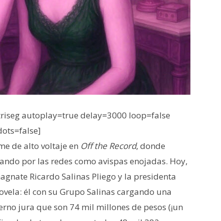
iseg autoplay=true delay=3000 loop=false
dots=false]
me de alto voltaje en
Off the Record
, donde
ando por las redes como avispas enojadas. Hoy,
l magnate Ricardo Salinas Pliego y la presidenta
ovela: él con su Grupo Salinas cargando una
erno jura que son 74 mil millones de pesos (¡un