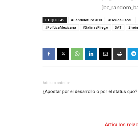
[bc_random_ba
ETIQUETAS
#Candidatura2030
#DeudaFiscal
#PolíticaMexicana
#SalinasPliego
SAT
Shei
Artículo anterior
¿Apostar por el desarrollo o por el status quo?
Artículos rela