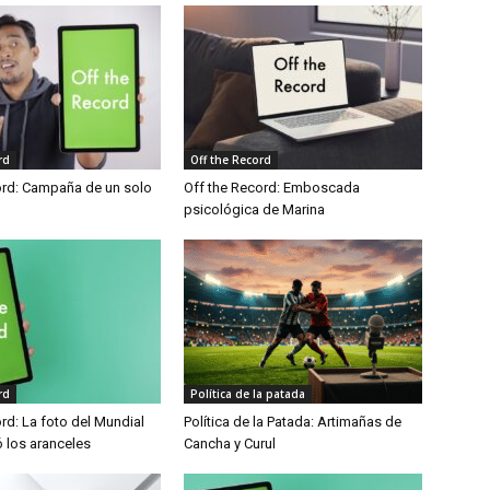
rd
Off the Record
ord: Campaña de un solo
Off the Record: Emboscada
psicológica de Marina
rd
Política de la patada
rd: La foto del Mundial
Política de la Patada: Artimañas de
ó los aranceles
Cancha y Curul