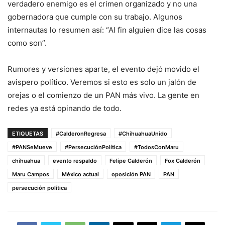
verdadero enemigo es el crimen organizado y no una
gobernadora que cumple con su trabajo. Algunos
internautas lo resumen así: “Al fin alguien dice las cosas
como son”.
Rumores y versiones aparte, el evento dejó movido el
avispero político. Veremos si esto es solo un jalón de
orejas o el comienzo de un PAN más vivo. La gente en
redes ya está opinando de todo.
ETIQUETAS
#CalderonRegresa
#ChihuahuaUnido
#PANSeMueve
#PersecuciónPolítica
#TodosConMaru
chihuahua
evento respaldo
Felipe Calderón
Fox Calderón
Maru Campos
México actual
oposición PAN
PAN
persecución política