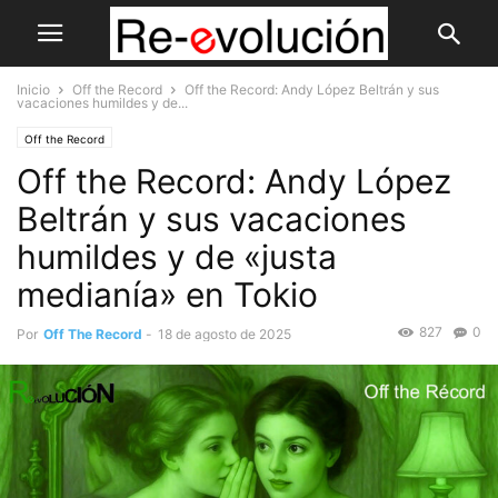
Inicio
Off the Record
Off the Record: Andy López Beltrán y sus
vacaciones humildes y de...
Off the Record
Off the Record: Andy López
Beltrán y sus vacaciones
humildes y de «justa
medianía» en Tokio
827
0
Por
Off The Record
-
18 de agosto de 2025