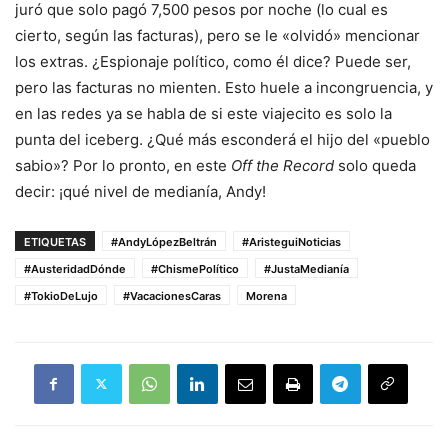
juró que solo pagó 7,500 pesos por noche (lo cual es
cierto, según las facturas), pero se le «olvidó» mencionar
los extras. ¿Espionaje político, como él dice? Puede ser,
pero las facturas no mienten. Esto huele a incongruencia, y
en las redes ya se habla de si este viajecito es solo la
punta del iceberg. ¿Qué más esconderá el hijo del «pueblo
sabio»? Por lo pronto, en este
Off the Record
solo queda
decir: ¡qué nivel de medianía, Andy!
ETIQUETAS
#AndyLópezBeltrán
#AristeguiNoticias
#AusteridadDónde
#ChismePolítico
#JustaMedianía
#TokioDeLujo
#VacacionesCaras
Morena