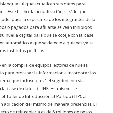
 blanquiazul que actualicen sus datos para
os. Este hecho, la actualización, será lo que
tado, pues la esperanza de los integrantes de la
os o pagados para afiliarse se vean inhibidos
u huella digital para que se coteje con la base
en automático a que se detecte a quienes ya se
os institutos políticos.
do en la compra de equipos lectores de huella
rio para procesar la información e incorporar los
stema que incluso prevé el seguimiento vía
on la base de datos de INE. Asimismo, se
l Taller de Introducción al Partido (TIP), a
on aplicación del mismo de manera presencial. El
cto de reingenieria es de 6 millones de pesos.