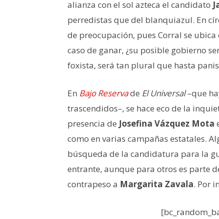
alianza con el sol azteca el candidato
J
perredistas que del blanquiazul. En cí
de preocupación, pues Corral se ubica
caso de ganar, ¿su posible gobierno ser
foxista, será tan plural que hasta pani
En
Bajo Reserva
de
El Universal
–que ha
trascendidos–, se hace eco de la inquie
presencia de
Josefina Vázquez Mota
e
como en varias campañas estatales. Alg
búsqueda de la candidatura para la gu
entrante, aunque para otros es parte de
contrapeso a
Margarita Zavala
. Por 
[bc_random_ba