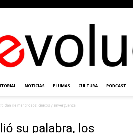
ITORIAL
NOTICIAS
PLUMAS
CULTURA
PODCAST
Re-
 tildan de mentirosos, cínicos y sinvergüenza
ó su palabra, los
Evolución