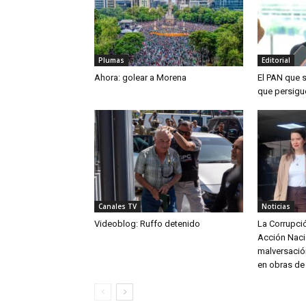
Plumas
Editorial
Ahora: golear a Morena
El PAN que 
que persigu
Canales TV
Noticias
Videoblog: Ruffo detenido
La Corrupció
Acción Naci
malversació
en obras de