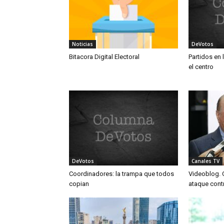
Noticias
DeVotos
Bitacora Digital Electoral
Partidos en 
el centro
DeVotos
Canales TV
Coordinadores: la trampa que todos
Videoblog. O
copian
ataque cont