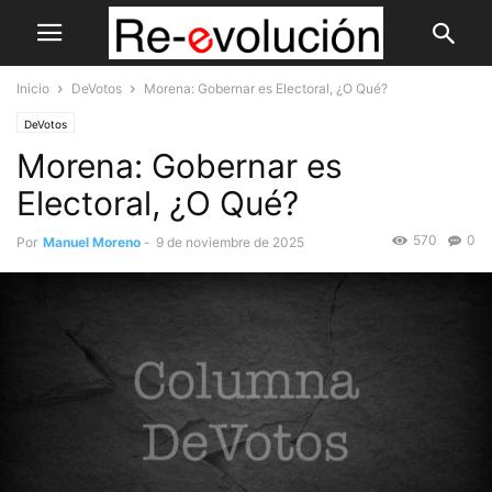
Inicio
DeVotos
Morena: Gobernar es Electoral, ¿O Qué?
DeVotos
Morena: Gobernar es
Electoral, ¿O Qué?
570
0
Por
Manuel Moreno
-
9 de noviembre de 2025