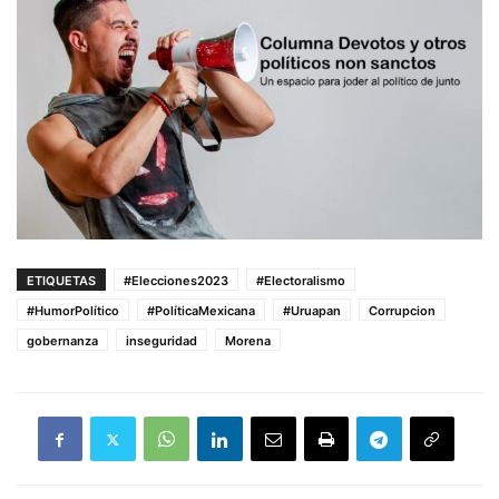
ETIQUETAS
#Elecciones2023
#Electoralismo
#HumorPolítico
#PolíticaMexicana
#Uruapan
Corrupcion
gobernanza
inseguridad
Morena