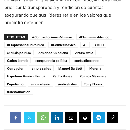
priorizar la transparencia y rendición de cuentas,
asegurando que sus líderes reflejen los valores que
prometió defender.
ETIQUETAS
#ContradiccionesMorena
#EleccionesMéxico
#EmpresariosEnPolítica
#PolíticaMéxico
4T
AMLO
análisis político
Armando Guadiana
Arturo Ávila
Carlos Lomelí
congruencia política
contradicciones
Corrupcion
empresarios
Manuel Bartlett
Morena
Napoleón Gómez Urrutia
Pedro Haces
Política Mexicana
Populismo
sindicalismo
sindicalistas
Tony Flores
transformación