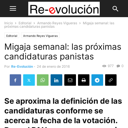
Inicio
Editorial
Armando Reyes Vigueras
Migaja semanal: las
próximas candidaturas panistas
Editorial
Armando Reyes Vigueras
Migaja semanal: las próximas
candidaturas panistas
977
0
Por
Re-Evolución
-
24 de enero de 2016
Se aproxima la definición de las
candidaturas conforme se
acerca la fecha de la votación.