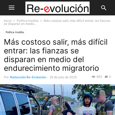
Inicio
Política Insólita
Más costoso salir, más difícil entrar: las fianzas
se disparan en medio...
Política Insólita
Más costoso salir, más difícil
entrar: las fianzas se
disparan en medio del
endurecimiento migratorio
663
0
Por
Redacción Re-Evolución
-
29 de julio de 2025