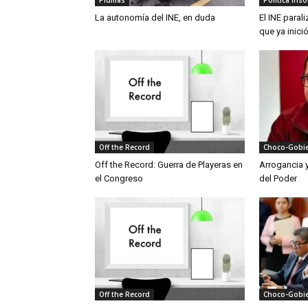
La autonomía del INE, en duda
El INE paral
que ya inici
Off the Record
Choco-Gobi
Off the Record: Guerra de Playeras en
Arrogancia y 
el Congreso
del Poder
Off the Record
Choco-Gobi