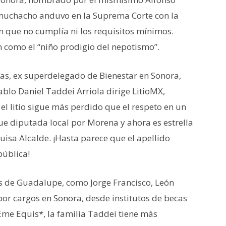
l muchacho anduvo en la Suprema Corte con la
n que no cumplía ni los requisitos mínimos.
on como el “niño prodigio del nepotismo”.
gas, ex superdelegado de Bienestar en Sonora,
ablo Daniel Taddei Arriola dirige LitioMX,
l litio sigue más perdido que el respeto en un
 fue diputada local por Morena y ahora es estrella
isa Alcalde. ¡Hasta parece que el apellido
pública!
os de Guadalupe, como Jorge Francisco, León
por cargos en Sonora, desde institutos de becas
Eme Equis*, la familia Taddei tiene más