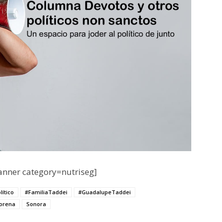
nner category=nutriseg]
ítico
#FamiliaTaddei
#GuadalupeTaddei
orena
Sonora