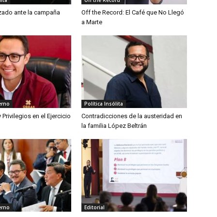
izado ante la campaña
Off the Record: El Café que No Llegó
ó
a Marte
erno
Política Insólita
Privilegios en el Ejercicio
Contradicciones de la austeridad en
la familia López Beltrán
erno
Editorial