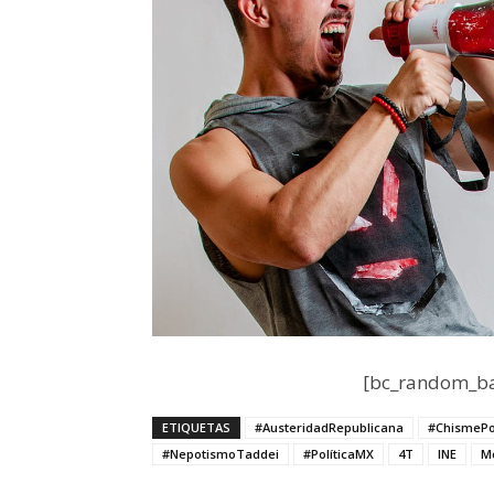
[bc_random_ba
ETIQUETAS
#AusteridadRepublicana
#ChismePol
#NepotismoTaddei
#PolíticaMX
4T
INE
M