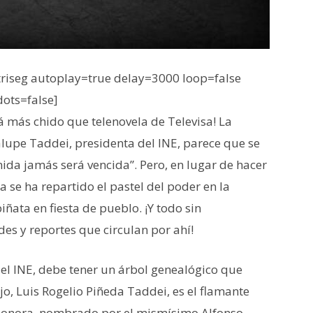
iseg autoplay=true delay=3000 loop=false
dots=false]
á más chido que telenovela de Televisa! La
upe Taddei, presidenta del INE, parece que se
nida jamás será vencida”. Pero, en lugar de hacer
 se ha repartido el pastel del poder en la
ñata en fiesta de pueblo. ¡Y todo sin
des y reportes que circulan por ahí!
el INE, debe tener un árbol genealógico que
o, Luis Rogelio Piñeda Taddei, es el flamante
n Sonora, nombrado por el mismísimo Alfonso