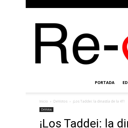
PORTADA
ED
Inicio
DeVotos
¡Los Taddei: la dinastía de la 4T!
DeVotos
¡Los Taddei: la di