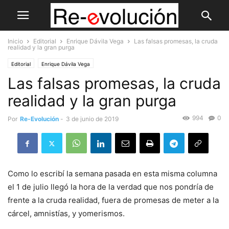
Inicio
Editorial
Enrique Dávila Vega
Las falsas promesas, la cruda
realidad y la gran purga
Editorial
Enrique Dávila Vega
Las falsas promesas, la cruda
realidad y la gran purga
994
0
Por
Re-Evolución
-
3 de junio de 2019
Como lo escribí la semana pasada en esta misma columna
el 1 de julio llegó la hora de la verdad que nos pondría de
frente a la cruda realidad, fuera de promesas de meter a la
cárcel, amnistías, y yomerismos.