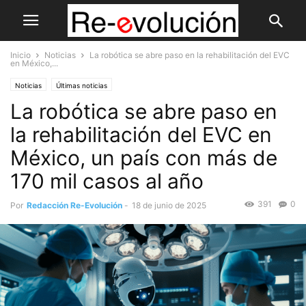
Inicio
Noticias
La robótica se abre paso en la rehabilitación del EVC
en México,...
Noticias
Últimas noticias
La robótica se abre paso en
la rehabilitación del EVC en
México, un país con más de
170 mil casos al año
391
0
Por
Redacción Re-Evolución
-
18 de junio de 2025