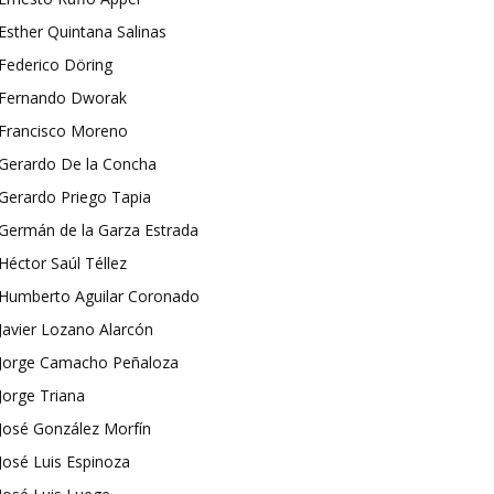
Esther Quintana Salinas
Federico Döring
Fernando Dworak
Francisco Moreno
Gerardo De la Concha
Gerardo Priego Tapia
Germán de la Garza Estrada
Héctor Saúl Téllez
Humberto Aguilar Coronado
Javier Lozano Alarcón
Jorge Camacho Peñaloza
Jorge Triana
José González Morfín
José Luis Espinoza