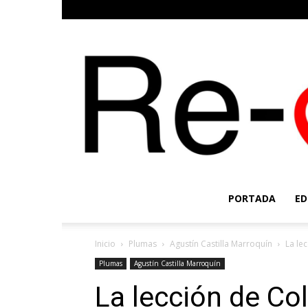
PORTADA
ED
Inicio
Plumas
Agustín Castilla Marroquín
La le
Plumas
Agustín Castilla Marroquín
La lección de Col