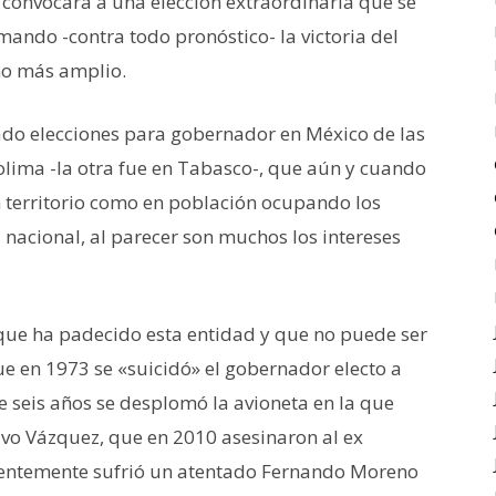
 convocara a una elección extraordinaria que se
mando -contra todo pronóstico- la victoria del
ho más amplio.
lado elecciones para gobernador en México de las
olima -la otra fue en Tabasco-, que aún y cuando
n territorio como en población ocupando los
 nacional, al parecer son muchos los intereses
ca que ha padecido esta entidad y que no puede ser
ue en 1973 se «suicidó» el gobernador electo a
 seis años se desplomó la avioneta en la que
stavo Vázquez, que en 2010 asesinaron al ex
cientemente sufrió un atentado Fernando Moreno