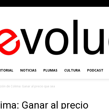
ITORIAL
NOTICIAS
PLUMAS
CULTURA
PODCAST
Re-
cción de Colima: Ganar al precio que sea
ima: Ganar al precio
Evolución