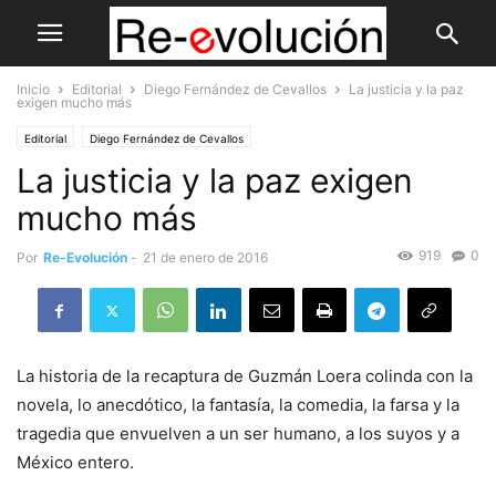
Inicio
Editorial
Diego Fernández de Cevallos
La justicia y la paz
exigen mucho más
Editorial
Diego Fernández de Cevallos
La justicia y la paz exigen
mucho más
919
0
Por
Re-Evolución
-
21 de enero de 2016
La historia de la recaptura de Guzmán Loera colinda con la
novela, lo anecdótico, la fantasía, la comedia, la farsa y la
tragedia que envuelven a un ser humano, a los suyos y a
México entero.