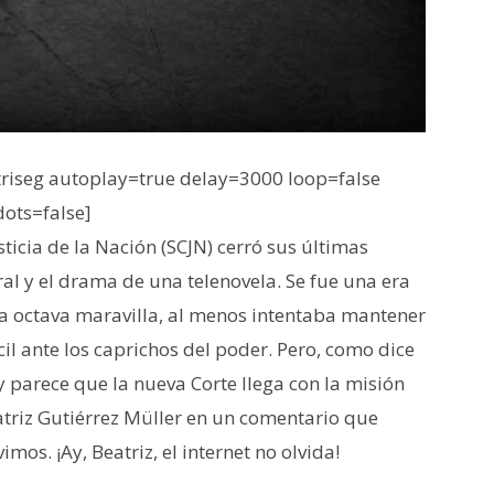
iseg autoplay=true delay=3000 loop=false
dots=false]
ticia de la Nación (SCJN) cerró sus últimas
al y el drama de una telenovela. Se fue una era
la octava maravilla, al menos intentaba mantener
cil ante los caprichos del poder. Pero, como dice
 y parece que la nueva Corte llega con la misión
atriz Gutiérrez Müller en un comentario que
mos. ¡Ay, Beatriz, el internet no olvida!