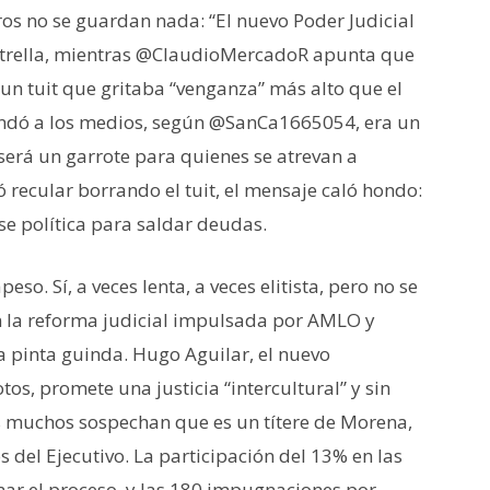
eros no se guardan nada: “El nuevo Poder Judicial
u_strella, mientras @ClaudioMercadoR apunta que
 un tuit que gritaba “venganza” más alto que el
andó a los medios, según @SanCa1665054, era un
 será un garrote para quienes se atrevan a
 recular borrando el tuit, el mensaje caló hondo:
ase política para saldar deudas.
eso. Sí, a veces lenta, a veces elitista, pero no se
n la reforma judicial impulsada por AMLO y
 pinta guinda. Hugo Aguilar, el nuevo
tos, promete una justicia “intercultural” y sin
es muchos sospechan que es un títere de Morena,
os del Ejecutivo. La participación del 13% en las
imar el proceso, y las 180 impugnaciones por