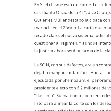
En X, el chisme está que arde. Los tuit
es el Santo Oficio de la 4T”, dice @la
Gutiérrez Müller destapó la cloaca con
mariachi en el Zócalo. La carta que m
recado claro: el nuevo sistema judicial
cuestionar al régimen. Y aunque intentó
la justicia ahora será un arma de la cl
La SCJN, con sus defectos, era un contrap
dejaba mangonear tan fácil. Ahora, co
ejecutada por Sheinbaum, el panorama
presidente electo con 6.2 millones de vo
“clasismo”. Suena bonito, pero en red
listo para alinear la Corte con los dese
elecciones judiciales no ayuda a legit