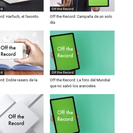
rd
Off the Record
rd: Harfuch, el favorito
Off the Record: Campaña de un solo
día
rd
Off the Record
rd: Doble rasero de la
Off the Record: La foto del Mundial
que no salvó los aranceles