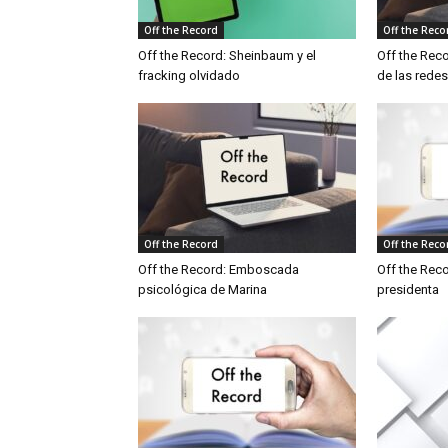
Off the Record
Off the Reco
Off the Record: Sheinbaum y el
Off the Reco
fracking olvidado
de las redes
Off the Record
Off the Reco
Off the Record: Emboscada
Off the Reco
psicológica de Marina
presidenta