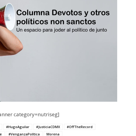
nner category=nutriseg]
#HugoAguilar
#JusticiaCDMX
#OffTheRecord
e
#VenganzaPolítica
Morena