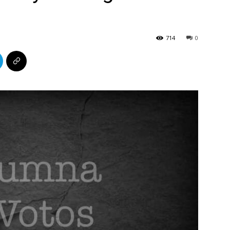
714
0