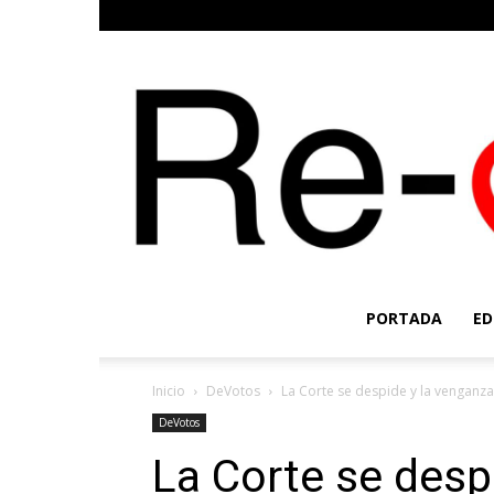
PORTADA
ED
Inicio
DeVotos
La Corte se despide y la venganza 
DeVotos
La Corte se desp