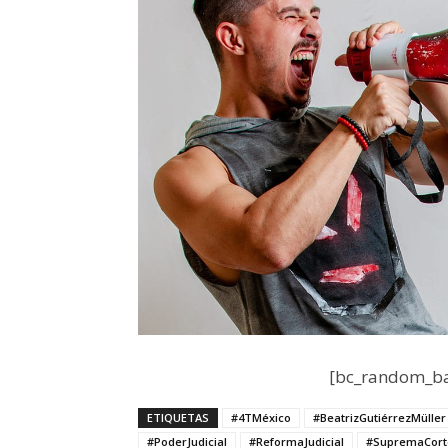
[bc_random_ba
ETIQUETAS
#4TMéxico
#BeatrizGutiérrezMüller
#PoderJudicial
#ReformaJudicial
#SupremaCort