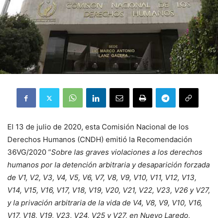
El 13 de julio de 2020, esta Comisión Nacional de los
Derechos Humanos (CNDH) emitió la
Recomendación
36VG/2020
“
Sobre las graves violaciones a los derechos
humanos por la detención arbitraria y desaparición forzada
de V1, V2, V3, V4, V5, V6, V7, V8, V9, V10, V11, V12, V13,
V14, V15, V16, V17, V18, V19, V20, V21, V22, V23, V26 y V27,
y la privación arbitraria de la vida de V4, V8, V9, V10, V16,
V17, V18, V19, V23, V24, V25 y V27, en Nuevo Laredo,