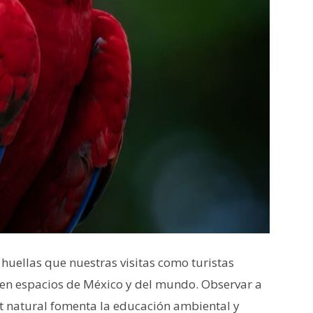
 huellas que nuestras visitas como turistas
 en espacios de México y del mundo. Observar a
at natural fomenta la educación ambiental y