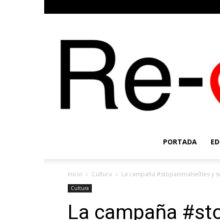
PORTADA
ED
Inicio
Cultura
La campaña #stopanimalselfies y su g
Cultura
La campaña #sto