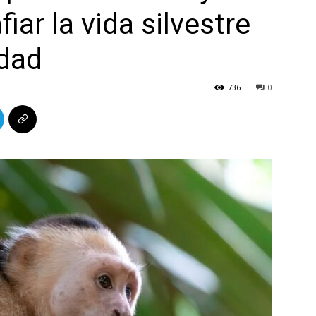
iar la vida silvestre
idad
736
0