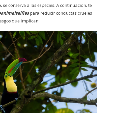
se conserva a las especies. A continuación, te
animalselfies
para reducir conductas crueles
iesgos que implican: