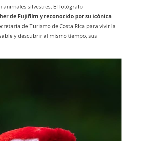
on animales silvestres
.
El fotógrafo
er de Fujifilm y reconocido por su icónica
ecretaría de Turismo de Costa Rica para vivir la
sable y descubrir al mismo tiempo, sus