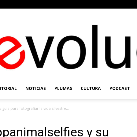
ITORIAL
NOTICIAS
PLUMAS
CULTURA
PODCAST
Re-
uía para fotografiar la vida silvestre...
panimalselfies y su
Evolución