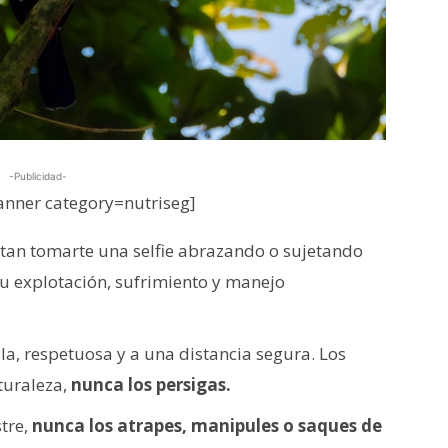
-Publicidad-
nner category=nutriseg]
tan tomarte una selfie abrazando o sujetando
su explotación, sufrimiento y manejo
a, respetuosa y a una distancia segura. Los
turaleza,
nunca los persigas.
stre,
nunca los atrapes, manipules o saques de