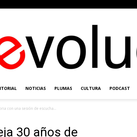
ITORIAL
NOTICIAS
PLUMAS
CULTURA
PODCAST
Re-
oria con una sesión de escucha...
eja 30 años de
Evolución