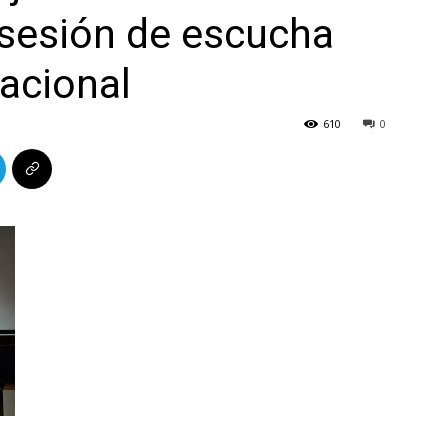
 sesión de escucha
acional
610
0