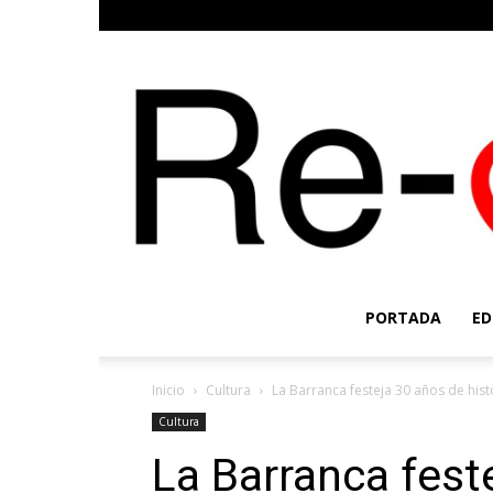
PORTADA
ED
Inicio
Cultura
La Barranca festeja 30 años de hist
Cultura
La Barranca fest