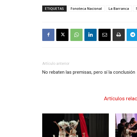
ETIQUETAS
Fonoteca Nacional
La Barranca
Artículo anterior
No rebaten las premisas, pero sí la conclusión
Artículos rela