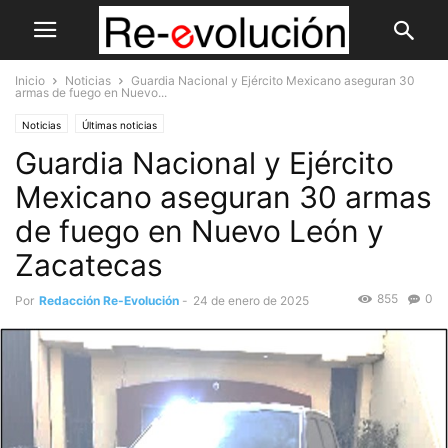
Inicio
Noticias
Guardia Nacional y Ejército Mexicano aseguran 30
armas de fuego en Nuevo...
Noticias
Últimas noticias
Guardia Nacional y Ejército
Mexicano aseguran 30 armas
de fuego en Nuevo León y
Zacatecas
855
0
Por
Redacción Re-Evolución
-
24 de enero de 2025