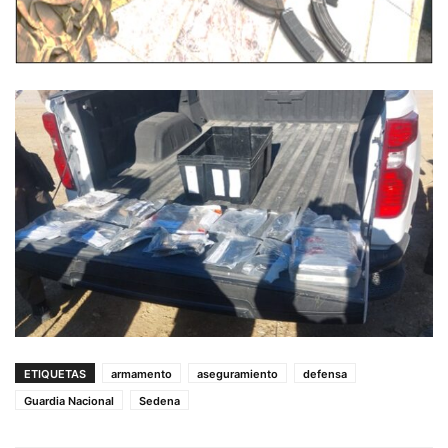
ETIQUETAS
armamento
aseguramiento
defensa
Guardia Nacional
Sedena