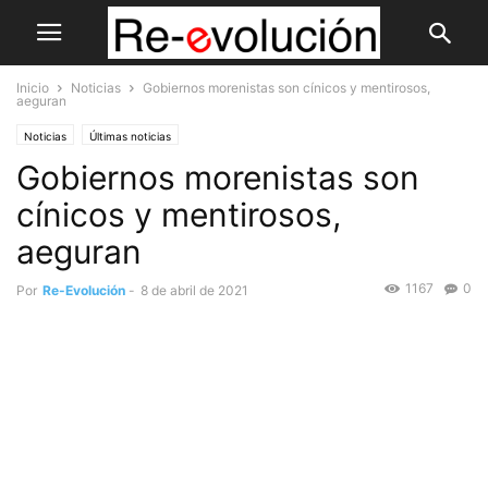
Inicio
Noticias
Gobiernos morenistas son cínicos y mentirosos,
aeguran
Noticias
Últimas noticias
Gobiernos morenistas son
cínicos y mentirosos,
aeguran
1167
0
Por
Re-Evolución
-
8 de abril de 2021