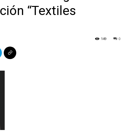
ción “Textiles
149
0