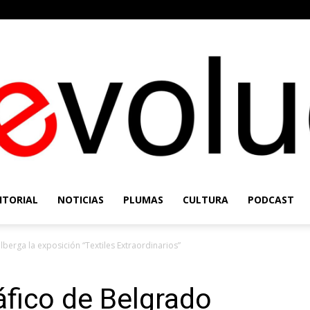
ITORIAL
NOTICIAS
PLUMAS
CULTURA
PODCAST
Re-
berga la exposición “Textiles Extraordinarios”
fico de Belgrado
Evolución