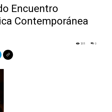
ndo Encuentro
sica Contemporánea
511
0