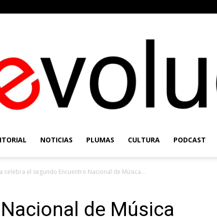
ITORIAL
NOTICIAS
PLUMAS
CULTURA
PODCAST
Re-
a celebra el segundo Encuentro Nacional de Música...
 Nacional de Música
Evolución