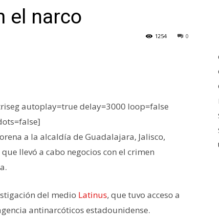
n el narco
1254
0
iseg autoplay=true delay=3000 loop=false
dots=false]
rena a la alcaldía de Guadalajara, Jalisco,
que llevó a cabo negocios con el crimen
a.
estigación del medio
Latinus
, que tuvo acceso a
agencia antinarcóticos estadounidense.