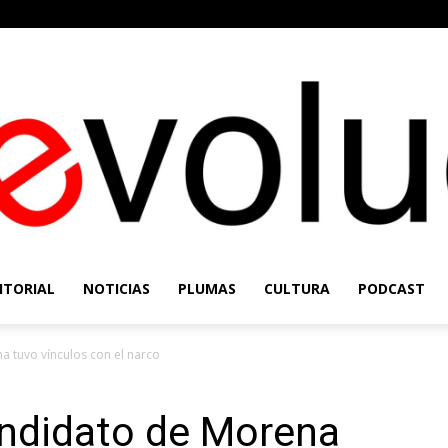
ITORIAL
NOTICIAS
PLUMAS
CULTURA
PODCAST
Re-
 tuvo vínculos con el narco
ndidato de Morena
Evolución