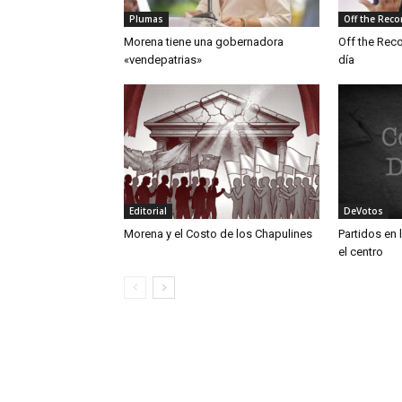
Plumas
Off the Reco
Morena tiene una gobernadora
Off the Rec
«vendepatrias»
día
Editorial
DeVotos
Morena y el Costo de los Chapulines
Partidos en 
el centro