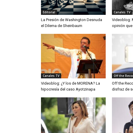
Editorial
Canales TV
La Presión de Washington Desnuda
Videoblog: M
el Dilema de Sheinbaum
opinión que
Canales TV
Off the Reco
Videoblog: ¿Y los de MORENA? La
Off the Rec
hipocresía del caso Ayotzinapa
disfraz de 