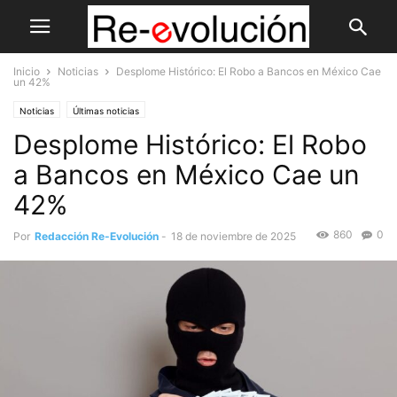
Inicio
Noticias
Desplome Histórico: El Robo a Bancos en México Cae
un 42%
Noticias
Últimas noticias
Desplome Histórico: El Robo
a Bancos en México Cae un
42%
860
0
Por
Redacción Re-Evolución
-
18 de noviembre de 2025